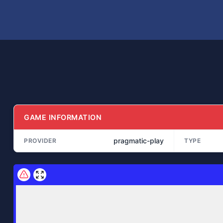
Ga
naar
de
inhoud
GAME INFORMATION
pragmatic-play
PROVIDER
TYPE