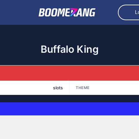
L
Buffalo King
slots
THEME