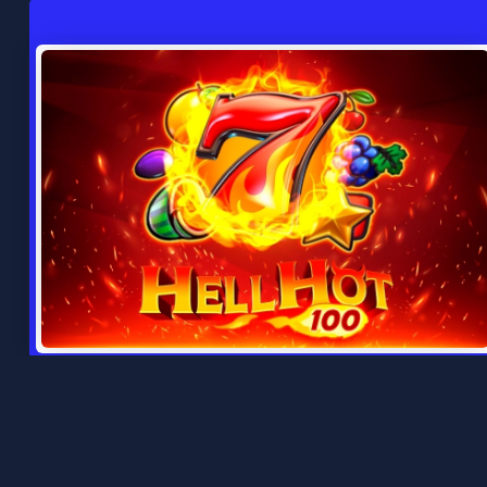
Bericht
VORIGE
navigatie
Caishen’s Gold