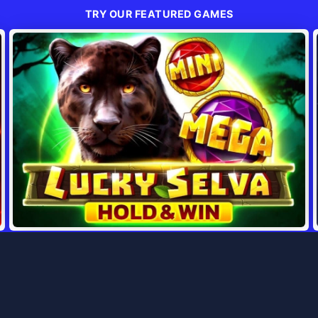
TRY OUR FEATURED GAMES