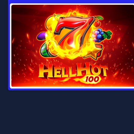
Bericht
VORIGE
navigatie
Stoned Joker