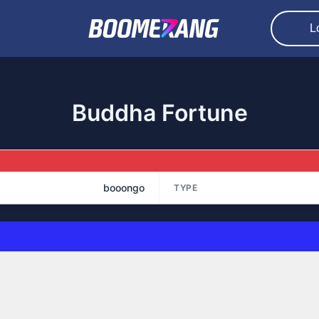
L
Buddha Fortune
booongo
TYPE