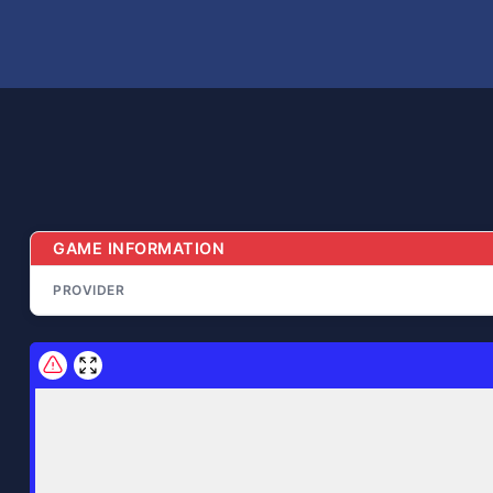
Ga
naar
de
inhoud
GAME INFORMATION
PROVIDER