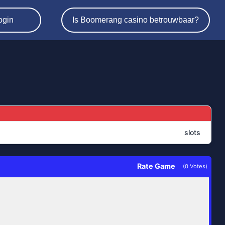
ogin
Is Boomerang casino betrouwbaar?
slots
Rate Game
(
0
Votes)