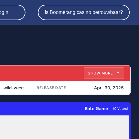
ogin
Is Boomerang casino betrouwbaar?
SHOW MORE
wild-west
April 30, 2025
RELEASE DATE
Rate Game
(
0
Votes)