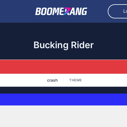
L
Bucking Rider
crash
THEME