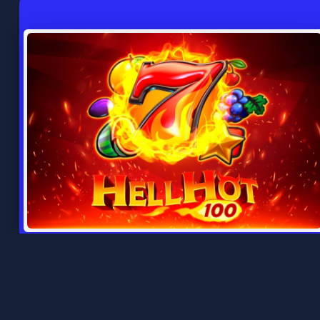
Bericht
VORIGE
navigatie
Go Craps