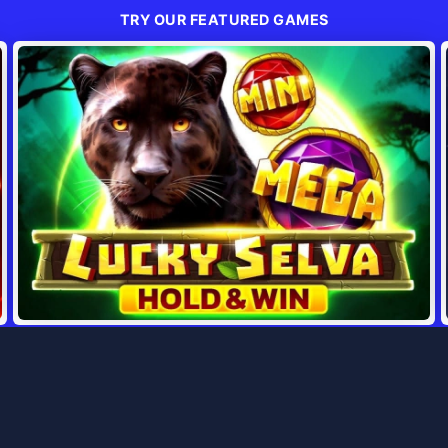
TRY OUR FEATURED GAMES