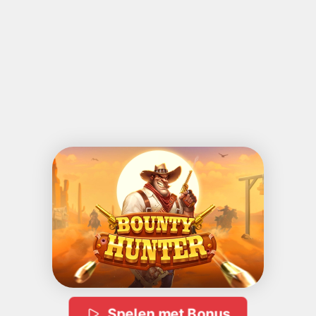
Spelen met Bonus