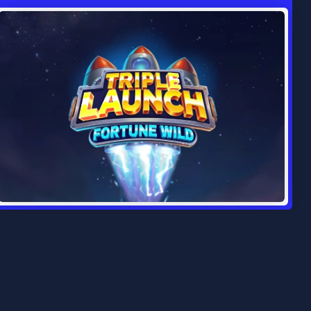
VOLGENDE
Chaos Crew 3