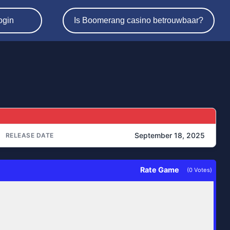
ogin
Is Boomerang casino betrouwbaar?
September 18, 2025
RELEASE DATE
Rate Game
(
0
Votes)