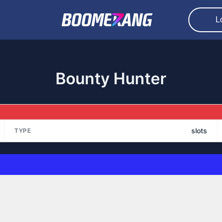
L
Bounty Hunter
slots
TYPE