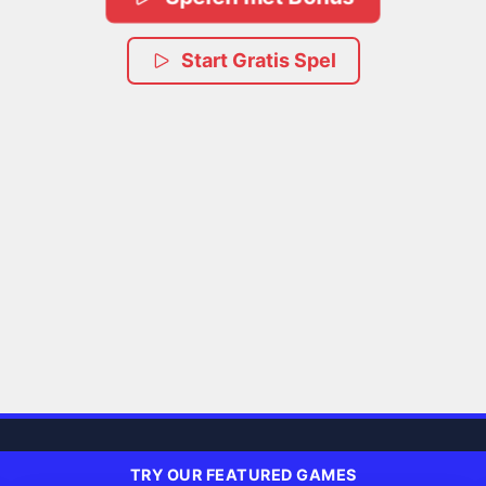
Start Gratis Spel
TRY OUR FEATURED GAMES