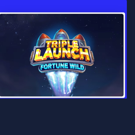
VOLGENDE
Book Of Rampage