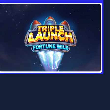
VOLGENDE
Aztec Dice