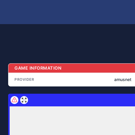
Ga
naar
de
inhoud
GAME INFORMATION
amusnet
PROVIDER