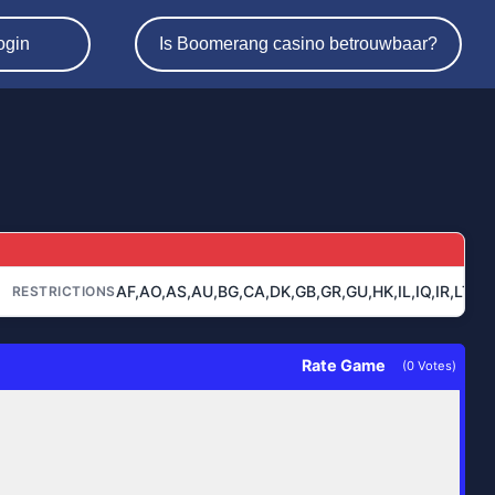
ogin
Is Boomerang casino betrouwbaar?
AF,AO,AS,AU,BG,CA,DK,GB,GR,GU,HK,IL,IQ,IR,LT,M
RESTRICTIONS
Rate Game
(
0
Votes)