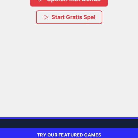
Start Gratis Spel
TRY OUR FEATURED GAMES