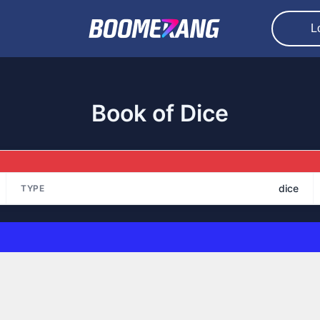
L
Book of Dice
dice
TYPE