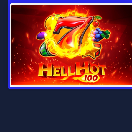
Bericht
VORIGE
navigatie
Brilliant Dice