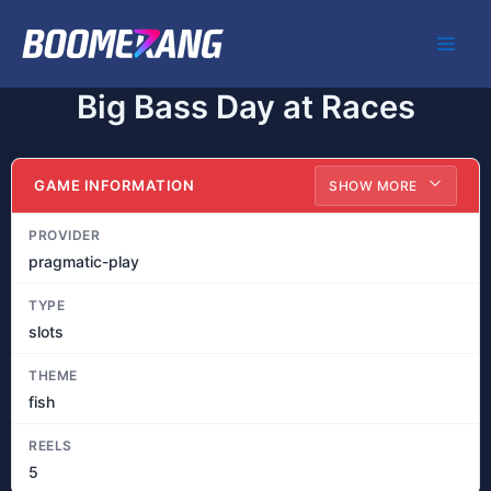
Ga
naar
Main
de
inhoud
Big Bass Day at Races
Men
GAME INFORMATION
SHOW MORE
PROVIDER
pragmatic-play
TYPE
slots
THEME
fish
REELS
5