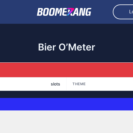
L
Bier O’Meter
slots
THEME