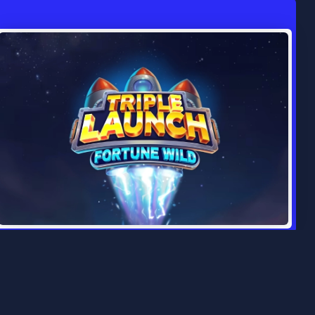
VOLGENDE
4 Horsemen 3