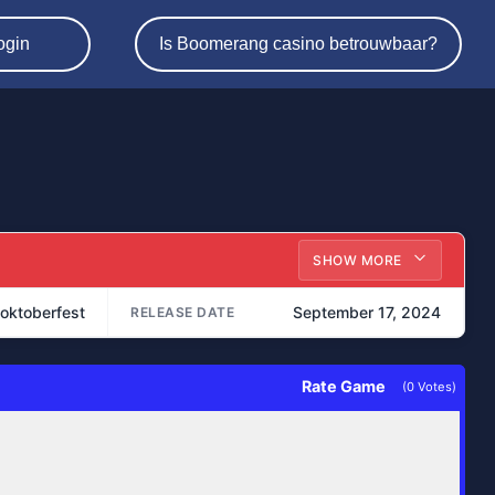
ogin
Is Boomerang casino betrouwbaar?
SHOW MORE
oktoberfest
September 17, 2024
RELEASE DATE
Rate Game
(
0
Votes)