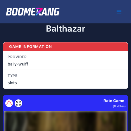
Ga
naar
Main
de
inhoud
Balthazar
Men
GAME INFORMATION
PROVIDER
bally-wulff
TYPE
slots
Rate Game
(
0
Votes)