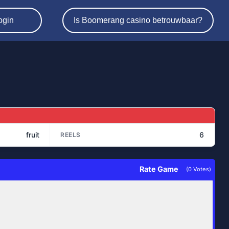
ogin
Is Boomerang casino betrouwbaar?
fruit
6
REELS
Rate Game
(
0
Votes)