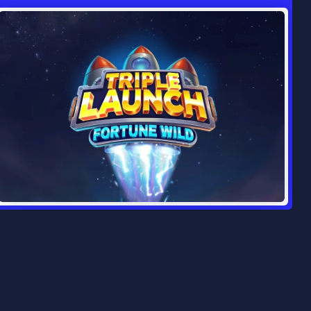
VOLGENDE
Winning Mushrooms