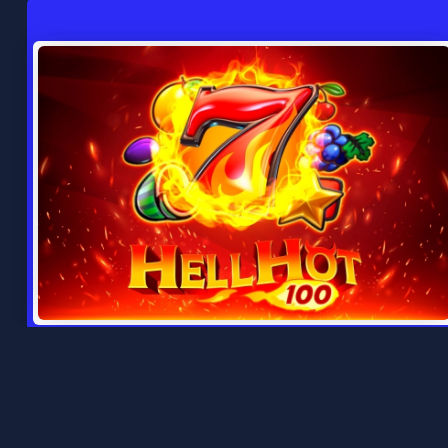
Bericht
VORIGE
navigatie
Mighty Odin