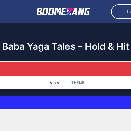
L
Baba Yaga Tales – Hold & Hit
slots
THEME