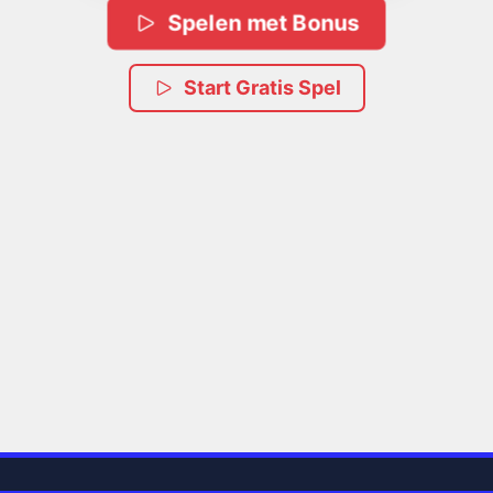
Spelen met Bonus
Start Gratis Spel