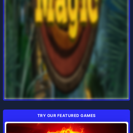
TRY OUR FEATURED GAMES