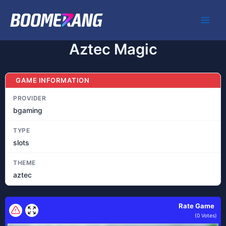
Ga
naar
Main
de
inhoud
Aztec Magic
Men
GAME INFORMATION
PROVIDER
bgaming
TYPE
slots
THEME
aztec
Rate Game
(
0
Votes)