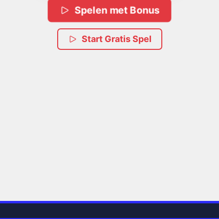
Spelen met Bonus
Start Gratis Spel