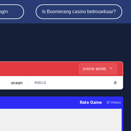
ogin
Is Boomerang casino betrouwbaar?
SHOW MORE
ocean
6
REELS
Rate Game
(
0
Votes)