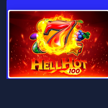
Bericht
VORIGE
navigatie
2 Gods Zeus vs Thor