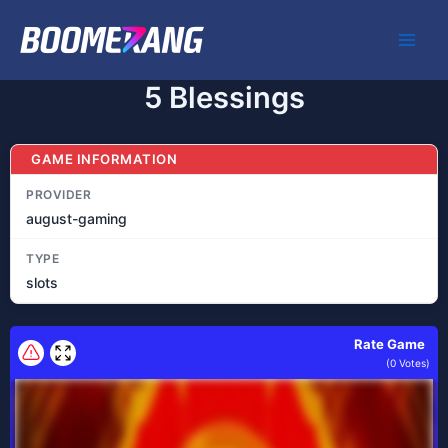
Ga
naar
Main
de
inhoud
5 Blessings
Men
GAME INFORMATION
PROVIDER
august-gaming
TYPE
slots
Rate Game
(
0
Votes)