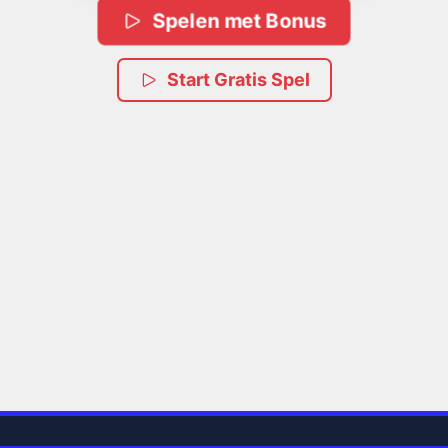
Spelen met Bonus
Start Gratis Spel