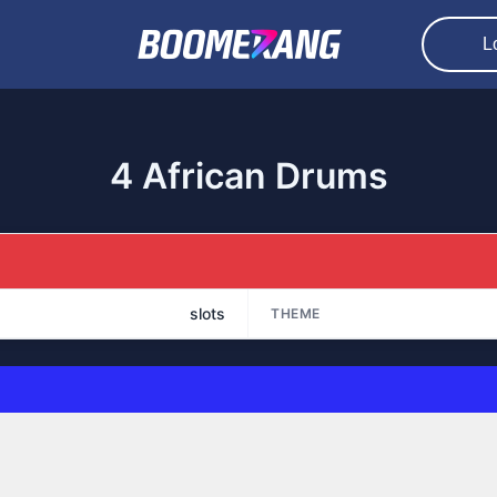
L
4 African Drums
slots
THEME