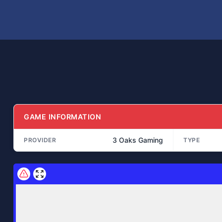
Ga
naar
de
inhoud
GAME INFORMATION
3 Oaks Gaming
PROVIDER
TYPE