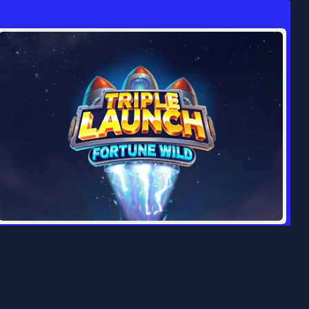
VOLGENDE
Mega Thunder