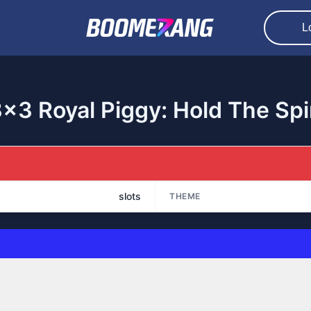
L
×3 Royal Piggy: Hold The Sp
slots
THEME