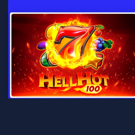
Bericht
VORIGE
navigatie
FateQuest: Hero Shifter