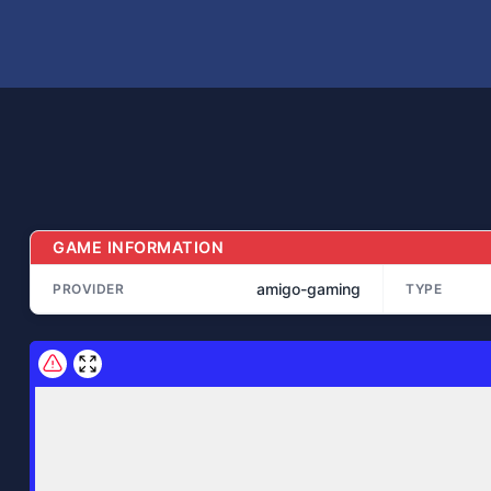
Ga
naar
de
inhoud
GAME INFORMATION
amigo-gaming
PROVIDER
TYPE