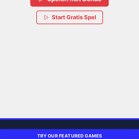
Start Gratis Spel
TRY OUR FEATURED GAMES