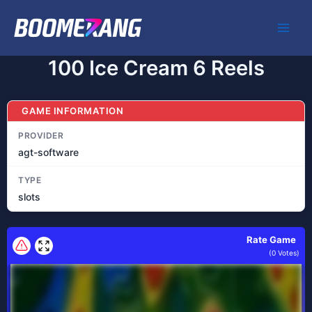
Ga
naar
Main
de
inhoud
100 Ice Cream 6 Reels
Men
GAME INFORMATION
PROVIDER
agt-software
TYPE
slots
Rate Game
(
0
Votes)