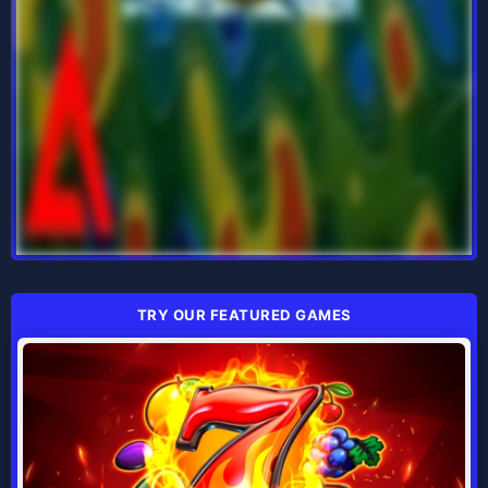
TRY OUR FEATURED GAMES