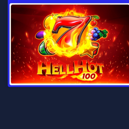
Bericht
VORIGE
navigatie
100 Hot Pepper