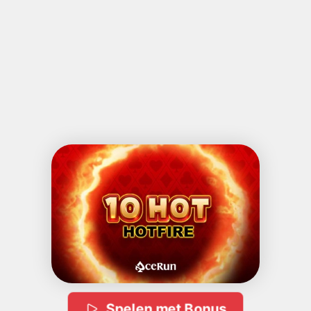
Spelen met Bonus