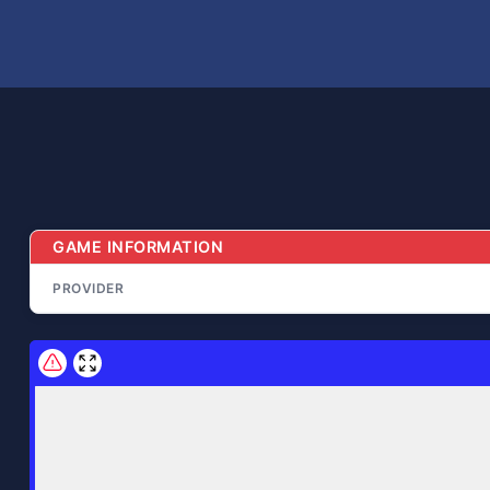
Ga
naar
de
inhoud
GAME INFORMATION
PROVIDER