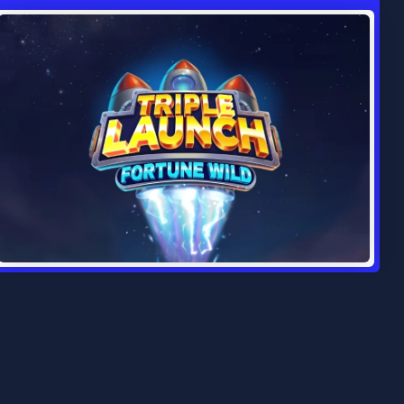
VOLGENDE
Ronin’s Honour